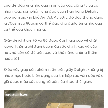
cao để đáp ứng nhu cầu in ấn của các công ty và cá
nhân. Các sản phẩm chủ đạo của nhãn hàng Delight
bao gồm giấy in khổ A4, A3, A5 với 2 độ dày thông dụng
là 70gsm và 80gsm có thể đáp ứng được từng nhu cầu
cụ thể của khách hàng.
Giấy delight a4 70 và 80 được đánh giá cao về chất
lượng. Không chỉ đảm bảo màu sắc chính xác và sắc
nét, nó còn có độ bền cao và khả năng chống thấm
nước tốt.
Điều này giúp sản phẩm in ấn trên giấy Delight không bị
nhòe mực hoặc biến dạng sau khi tiếp xúc với nước và c
giữ được màu sắc sáng và bền lâu theo thời gian.