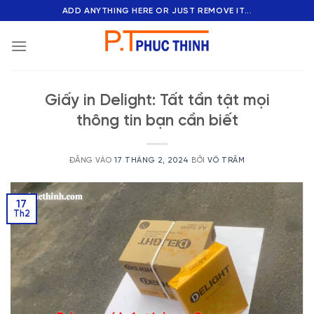
Bỏ
ADD ANYTHING HERE OR JUST REMOVE IT...
qua
nội
dung
Giấy in Delight: Tất tần tật mọi
thông tin bạn cần biết
ĐĂNG VÀO
17 THÁNG 2, 2024
BỞI
VÕ TRÂM
17
Th2