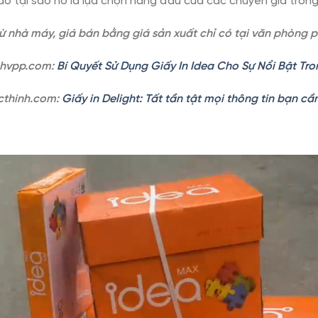
o tại sao nó là lựa chọn hàng đầu của các chuyên gia trong 
từ nhà máy, giá bán bằng giá sản xuất chỉ có tại văn phòng
inhvpp.com:
Bí Quyết Sử Dụng Giấy In Idea Cho Sự Nổi Bật Tro
ucthinh.com:
Giấy in Delight: Tất tần tật mọi thông tin bạn cần