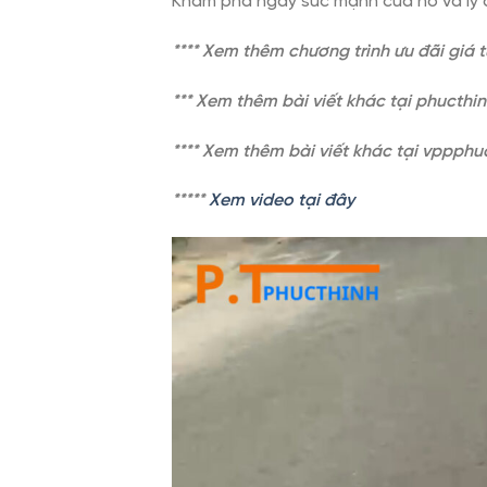
Khám phá ngay sức mạnh của nó và lý d
**** Xem thêm chương trình ưu đãi giá 
*** Xem thêm bài viết khác tại phucth
**** Xem thêm bài viết khác tại vppph
*
****
Xem video tại đây