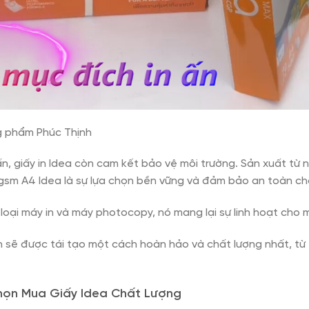
ng phẩm Phúc Thịnh
ấn, giấy in Idea còn cam kết bảo vệ môi trường. Sản xuất từ 
70gsm A4 Idea là sự lựa chọn bền vững và đảm bảo an toàn ch
loại máy in và máy photocopy, nó mang lại sự linh hoạt cho m
in sẽ được tái tạo một cách hoàn hảo và chất lượng nhất, từ
họn Mua Giấy Idea Chất Lượng