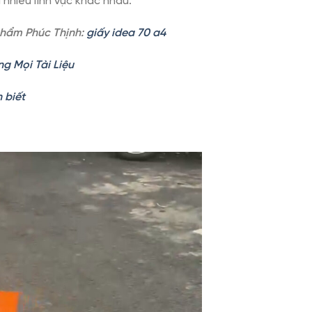
nhiều lĩnh vực khác nhau.
 phẩm Phúc Thịnh:
giấy idea 70 a4
ng Mọi Tài Liệu
 biết