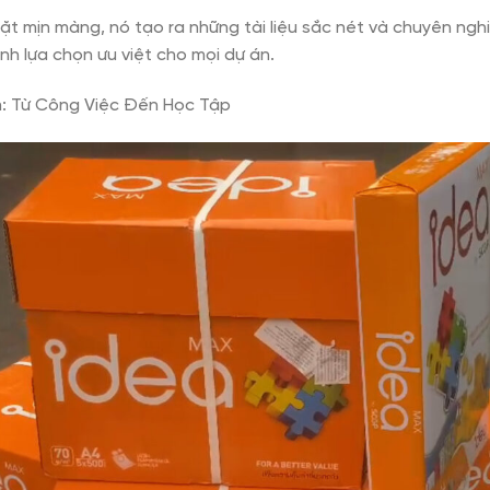
ặt mịn màng, nó tạo ra những tài liệu sắc nét và chuyên nghi
h lựa chọn ưu việt cho mọi dự án.
m: Từ Công Việc Đến Học Tập